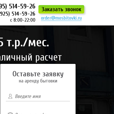
95) 514-59-26
Заказать звонок
(925) 514-59-26
order@mosbitovki.ru
с 8:00-22:00
 т.р./мес.
аличный расчет
Оставьте заявку
на аренду бытовки