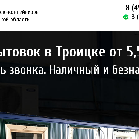
8 (4
ок-контейнеров
8 
ской области
товок в Троицке от 5,5
нь звонка. Наличный и безн