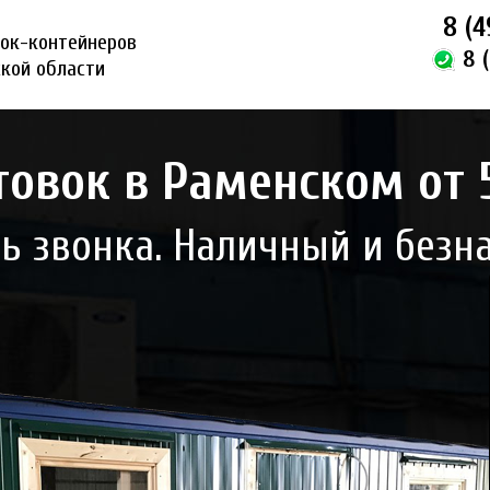
8 (4
ок-контейнеров
8 
ской области
овок в Раменском от 5,
нь звонка. Наличный и безн