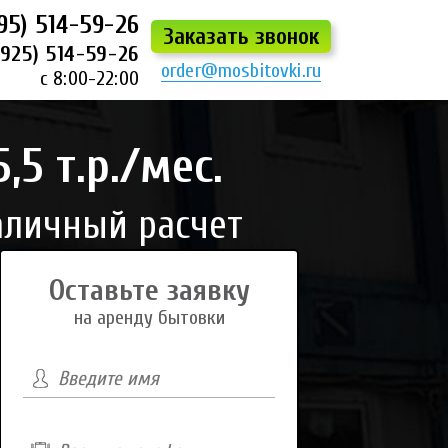
95) 514-59-26
Заказать звонок
(925) 514-59-26
order@mosbitovki.ru
с 8:00-22:00
5 т.р./мес.
аличный расчет
Оставьте заявку
на аренду бытовки